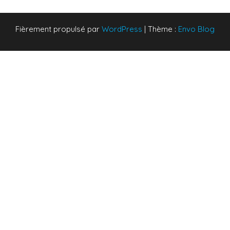
Fièrement propulsé par
WordPress
|
Thème :
Envo Blog