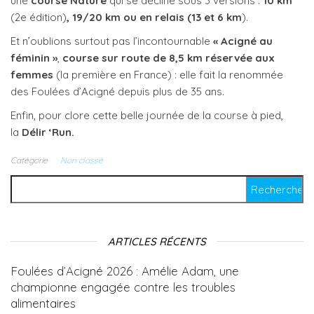
une
course Nature
qui se décline sous 3 versions :
10 km
(2e édition)
, 19/20 km ou en relais (13 et 6 km
).
Et n’oublions surtout pas l’incontournable
« Acigné au
féminin »
,
course sur route de 8,5 km réservée aux
femmes
(la première en France) : elle fait la renommée
des Foulées d’Acigné depuis plus de 35 ans.
Enfin, pour clore cette belle journée de la course à pied,
la
Délir ‘Run.
Catégorie
Non classé
Rechercher :
ARTICLES RÉCENTS
Foulées d’Acigné 2026 : Amélie Adam, une
championne engagée contre les troubles
alimentaires