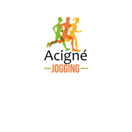
ACIGNÉ
JOGGING
Course sur route, trail, courir pour le
plaisir c'est Acigné Jogging